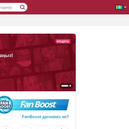
аңыз!
Fan Boost
FanBoost дегеніміз не?