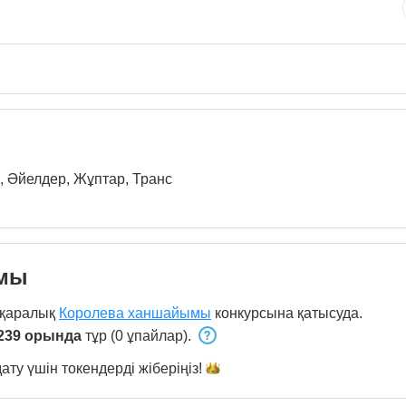
, Әйелдер, Жұптар, Транс
ымы
қаралық
Королева ханшайымы
конкурсына қатысуда.
239 орында
тұр (0 ұпайлар).
ату үшін токендерді
жіберіңіз!