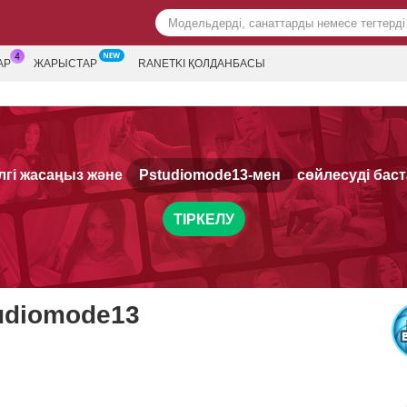
АР
ЖАРЫСТАР
RANETKI ҚОЛДАНБАСЫ
лгі жасаңыз және
Pstudiomode13-мен
сөйлесуді баст
ТІРКЕЛУ
udiomode13