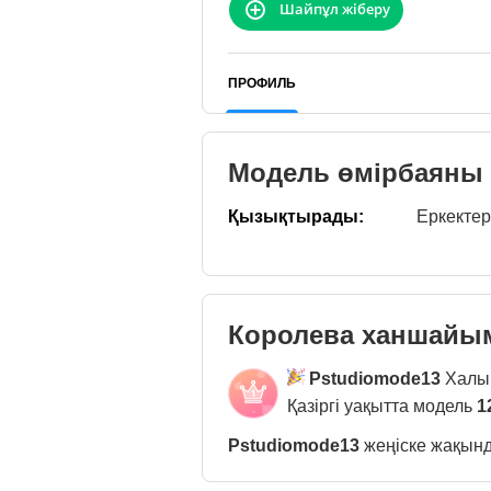
Шайпұл жіберу
ПРОФИЛЬ
Модель өмірбаяны
Қызықтырады:
Еркектер
Королева ханшай
Pstudiomode13
Халы
Қазіргі уақытта модель
1
Pstudiomode13
жеңіске жақынд